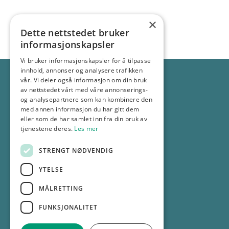
presterer, er det vanskelig å vite o
Med vår hjelp kan du sikre at arran
Vi hjelper deg med å utvikle og imp
måle effekten av markedsføringen, sl
×
ønskede opplevelsen, enten det er e
Dette nettstedet bruker
Facebook, Instagram, Snapchat, TikT
strategiene for nå optimale resultat
nettverksarrangement.
informasjonskapsler
målgruppens atferd sikrer vi at annon
Vi bruker informasjonskapsler for å tilpasse
innhold, annonser og analysere trafikken
vår. Vi deler også informasjon om din bruk
av nettstedet vårt med våre annonserings-
Gjennom grundige analyser av nøkke
og analysepartnere som kan kombinere den
med annen informasjon du har gitt dem
Vårt fokus er alltid på resultatene.
identifiserer vi forbedringsmulighe
eller som de har samlet inn fra din bruk av
avkastning på investeringen (ROI). D
det gjelder søkemotoroptimalisering 
tjenestene deres.
Les mer
Adresse:
målrettingsstrategier for å finne d
som hjelper deg å optimalisere ress
Os allé 13, 1777 Halden
STRENGT NØDVENDIG
Kontakt:
budsjettet ditt.
YTELSE
69 18 30 00
MÅLRETTING
info@gp.no
Med kontinuerlig testing og justering
FUNKSJONALITET
Selskapsinformasjon
takt med kundens behov og markedstr