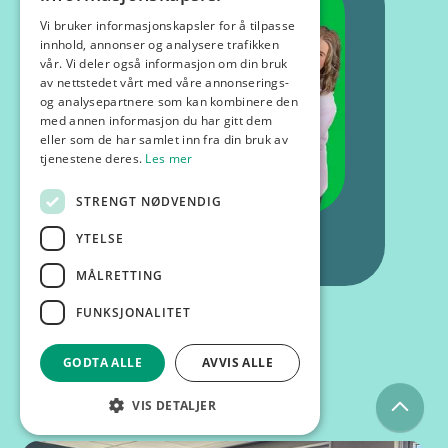
Vi bruker informasjonskapsler for å tilpasse
innhold, annonser og analysere trafikken
vår. Vi deler også informasjon om din bruk
av nettstedet vårt med våre annonserings-
og analysepartnere som kan kombinere den
med annen informasjon du har gitt dem
eller som de har samlet inn fra din bruk av
tjenestene deres.
Les mer
STRENGT NØDVENDIG
YTELSE
MÅLRETTING
FUNKSJONALITET
GODTA ALLE
AVVIS ALLE
Kurs og foredrag
VIS DETALJER