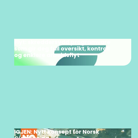
Flyt: skreddersydd programvare
som gir deg full oversikt, kontroll
og enklere arbeidsflyt
IGJEN: Nytt konsept for Norsk