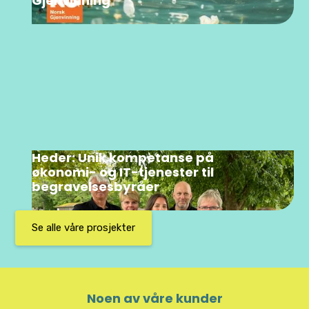
Gjenvinning
Heder: Unik kompetanse på
økonomi- og IT-tjenester til
begravelsesbyråer
Se alle våre prosjekter
Noen av våre kunder