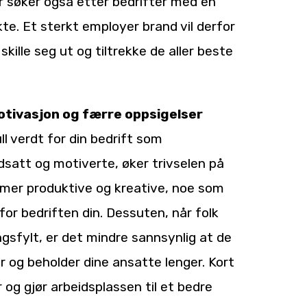
er søker også etter bedrifter med en
ykte. Et sterkt employer brand vil derfor
kille seg ut og tiltrekke de aller beste
tivasjon og færre oppsigelser
 verdt for din bedrift som
dsatt og motiverte, øker trivselen på
 mer produktive og kreative, noe som
r for bedriften din. Dessuten, når folk
ingsfylt, er det mindre sannsynlig at de
r og beholder dine ansatte lenger. Kort
g gjør arbeidsplassen til et bedre