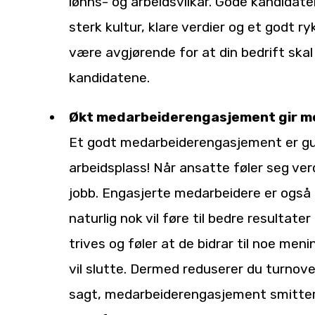
lønns- og arbeidsvilkår. Gode kandidat
sterk kultur, klare verdier og et godt r
være avgjørende for at din bedrift skal s
kandidatene.
Økt medarbeiderengasjement gir mo
Et godt medarbeiderengasjement er gull
arbeidsplass! Når ansatte føler seg ver
jobb. Engasjerte medarbeidere er også
naturlig nok vil føre til bedre resultate
trives og føler at de bidrar til noe men
vil slutte. Dermed reduserer du turnove
sagt, medarbeiderengasjement smitter o