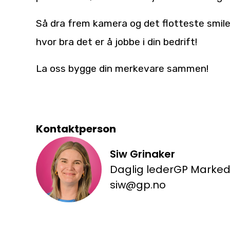
Så dra frem kamera og det flotteste smilet
hvor bra det er å jobbe i din bedrift!
La oss bygge din merkevare sammen!
Kontaktperson
Siw Grinaker
Daglig leder
GP Marke
siw@gp.no