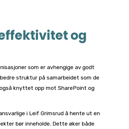
ffektivitet og
anisasjoner som er avhengige av godt
n bedre struktur på samarbeidet som de
g også knyttet opp mot SharePoint og
tansvarlige i Leif Grimsrud å hente ut en
jekter bør inneholde. Dette øker både