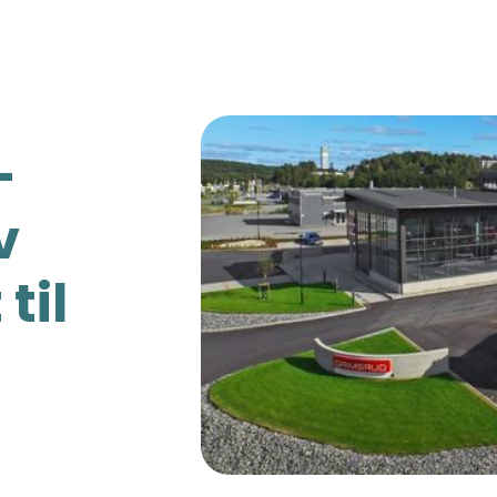
-
v
til