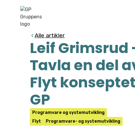
Alle artikler
Leif Grimsrud 
Tavla en del a
Flyt konseptet 
GP
Programvare og systemutvikling
Flyt
Programvare- og systemutvikling