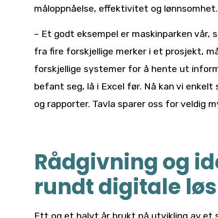
måloppnåelse, effektivitet og lønnsomhet.
– Et godt eksempel er maskinparken vår, so
fra fire forskjellige merker i et prosjekt, må
forskjellige systemer for å hente ut infor
befant seg, lå i Excel før. Nå kan vi enkelt
og rapporter. Tavla sparer oss for veldig m
Rådgivning og i
rundt digitale lø
Ett og et halvt år brukt på utvikling av et