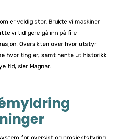
m er veldig stor. Brukte vi maskiner
tte vi tidligere gå inn på fire
masjon. Oversikten over hvor utstyr
 se hvor ting er, samt hente ut historikk
ye tid, sier Magnar.
démyldring
sninger
 system for oversikt og prosjektstyring,