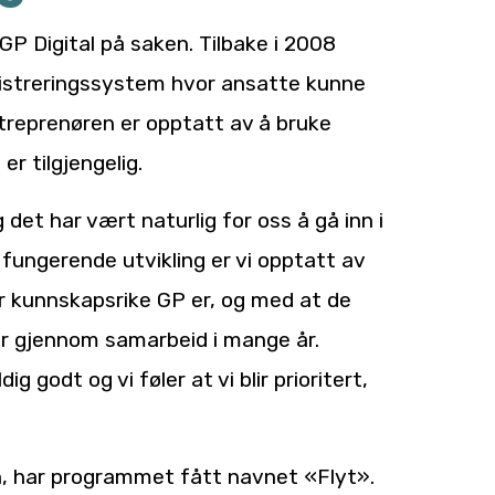
 GP Digital på saken. Tilbake i 2008
gistreringssystem hvor ansatte kunne
ntreprenøren er opptatt av å bruke
er tilgjengelig.
g det har vært naturlig for oss å gå inn i
l fungerende utvikling er vi opptatt av
or kunnskapsrike GP er, og med at de
år gjennom samarbeid i mange år.
godt og vi føler at vi blir prioritert,
en, har programmet fått navnet «Flyt».