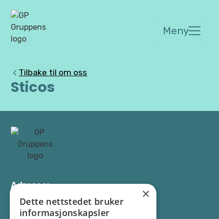
Meny
Tilbake til om oss
Sticos
Adresse:
×
Os allé 13, 1777 Halden
Dette nettstedet bruker
informasjonskapsler
Kontakt: