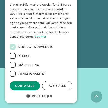
Vi bruker informasjonskapsler for å tilpasse
69 18 30 00
innhold, annonser og analysere trafikken
info@gp.no
vår. Vi deler også informasjon om din bruk
av nettstedet vårt med våre annonserings-
og analysepartnere som kan kombinere den
Selskapsinformasjon
med annen informasjon du har gitt dem
eller som de har samlet inn fra din bruk av
tjenestene deres.
Les mer
Personvernerklæring
STRENGT NØDVENDIG
© 2025 GP
YTELSE
MÅLRETTING
FUNKSJONALITET
GODTA ALLE
AVVIS ALLE
VIS DETALJER