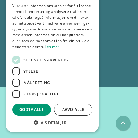
Vi bruker informasjonskapsler for å tilpasse
69 18 30 00
innhold, annonser og analysere trafikken
info@gp.no
vår. Vi deler også informasjon om din bruk
av nettstedet vårt med våre annonserings-
og analysepartnere som kan kombinere den
Selskapsinformasjon
med annen informasjon du har gitt dem
eller som de har samlet inn fra din bruk av
tjenestene deres.
Les mer
Personvernerklæring
STRENGT NØDVENDIG
© 2025 GP
YTELSE
MÅLRETTING
FUNKSJONALITET
GODTA ALLE
AVVIS ALLE
VIS DETALJER