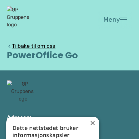
Meny
Tilbake til om oss
PowerOffice Go
Adresse:
×
Os allé 13, 1777 Halden
Dette nettstedet bruker
informasjonskapsler
Kontakt: