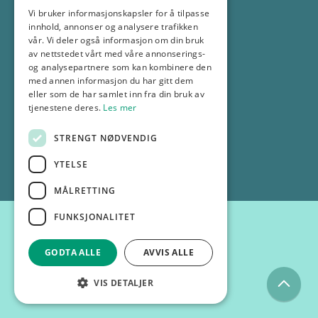
Vi bruker informasjonskapsler for å tilpasse
69 18 30 00
innhold, annonser og analysere trafikken
info@gp.no
vår. Vi deler også informasjon om din bruk
av nettstedet vårt med våre annonserings-
og analysepartnere som kan kombinere den
Selskapsinformasjon
med annen informasjon du har gitt dem
eller som de har samlet inn fra din bruk av
tjenestene deres.
Les mer
Personvernerklæring
STRENGT NØDVENDIG
© 2025 GP
YTELSE
MÅLRETTING
FUNKSJONALITET
GODTA ALLE
AVVIS ALLE
VIS DETALJER