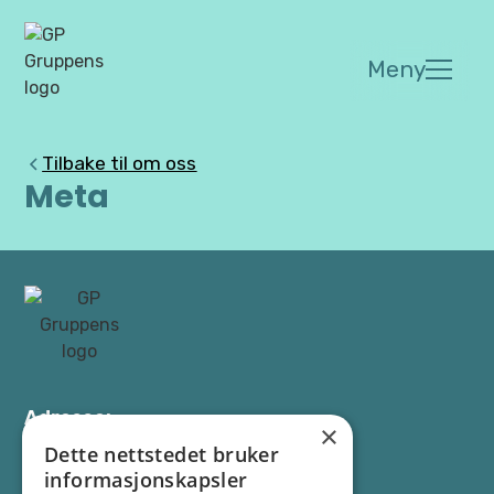
Meny
Tilbake til om oss
Meta
Adresse:
×
Os allé 13, 1777 Halden
Dette nettstedet bruker
informasjonskapsler
Kontakt: