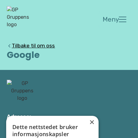
Meny
Tilbake til om oss
Google
Adresse:
×
Os allé 13, 1777 Halden
Dette nettstedet bruker
informasjonskapsler
Kontakt: