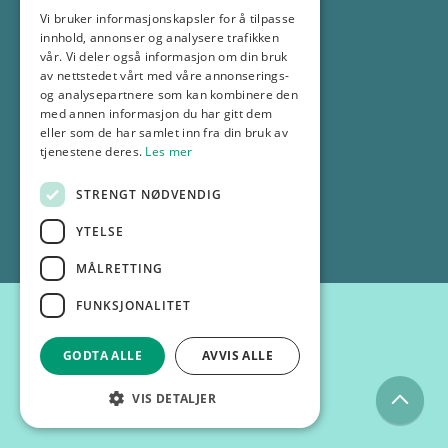
Vi bruker informasjonskapsler for å tilpasse
69 18 30 00
innhold, annonser og analysere trafikken
info@gp.no
vår. Vi deler også informasjon om din bruk
av nettstedet vårt med våre annonserings-
og analysepartnere som kan kombinere den
Selskapsinformasjon
med annen informasjon du har gitt dem
eller som de har samlet inn fra din bruk av
tjenestene deres.
Les mer
Personvernerklæring
STRENGT NØDVENDIG
© 2025 GP
YTELSE
MÅLRETTING
FUNKSJONALITET
GODTA ALLE
AVVIS ALLE
VIS DETALJER