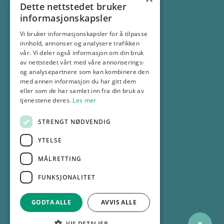
Dette nettstedet bruker
informasjonskapsler
Vi bruker informasjonskapsler for å tilpasse
innhold, annonser og analysere trafikken
vår. Vi deler også informasjon om din bruk
av nettstedet vårt med våre annonserings-
Adresse:
og analysepartnere som kan kombinere den
med annen informasjon du har gitt dem
Os allé 13, 1777 Halden
eller som de har samlet inn fra din bruk av
tjenestene deres.
Les mer
Kontakt:
69 18 30 00
STRENGT NØDVENDIG
info@gp.no
YTELSE
MÅLRETTING
Selskapsinformasjon
FUNKSJONALITET
Personvernerklæring
GODTA ALLE
AVVIS ALLE
© 2025 GP
VIS DETALJER