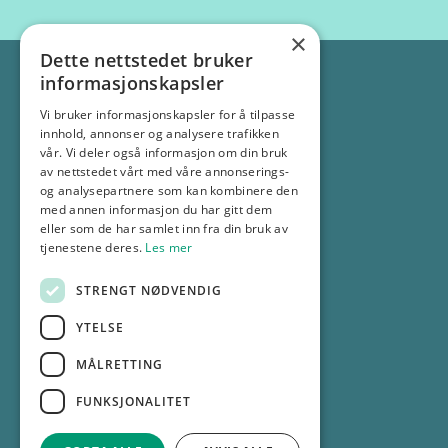
×
Dette nettstedet bruker
informasjonskapsler
Vi bruker informasjonskapsler for å tilpasse
innhold, annonser og analysere trafikken
vår. Vi deler også informasjon om din bruk
av nettstedet vårt med våre annonserings-
Adresse:
og analysepartnere som kan kombinere den
med annen informasjon du har gitt dem
Os allé 13, 1777 Halden
eller som de har samlet inn fra din bruk av
tjenestene deres.
Les mer
Kontakt:
69 18 30 00
STRENGT NØDVENDIG
info@gp.no
YTELSE
MÅLRETTING
Selskapsinformasjon
FUNKSJONALITET
Personvernerklæring